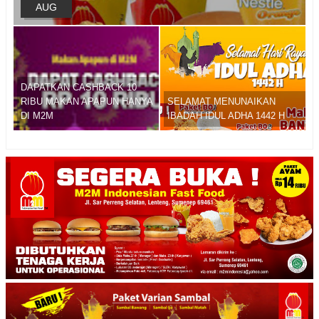
AUG
DAPATKAN CASHBACK 10
RIBU MAKAN APAPUN HANYA
SELAMAT MENUNAIKAN
DI M2M
IBADAH IDUL ADHA 1442 H